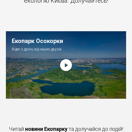
екологію Києва. Долучайтесь!
Екопарк Осокорки
Відео з дрону від наших друзів
Читай
новини Екопарку
та долучайся до подій!