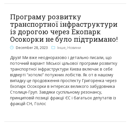
Програму розвитку
транспортної інфраструктури
із дорогою через Екопарк
Осокорки не було підтримано!
December 28, 2023
Інше
,
Новини
Друзі! Ми вже неодноразово і детально писали, що
поточний варіант Міської цільової програми розвитку
транспортної інфраструктури Києва включає в себе
відверті “хотєлкі” потужних лобістів. Як от в нашому
випадку це продовження проспекту Григоренка через
Екопарк Осокорки в інтересах великого забудовника
Столиця-Груп. Завдяки суспільному резонансу,
принциповій позиції фракції ЄС і багатьох депутатів із
фракцій СН, Голос