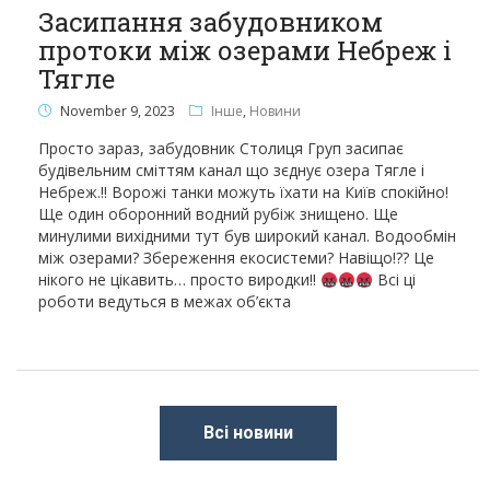
Засипання забудовником
протоки між озерами Небреж і
Тягле
November 9, 2023
Інше
,
Новини
Просто зараз, забудовник Столиця Груп засипає
будівельним сміттям канал що зєднує озера Тягле і
Небреж.!! Ворожі танки можуть їхати на Київ спокійно!
Ще один оборонний водний рубіж знищено. Ще
минулими вихідними тут був широкий канал. Водообмін
між озерами? Збереження екосистеми? Навіщо!?? Це
нікого не цікавить… просто виродки!!
Всі ці
роботи ведуться в межах об’єкта
Всі новини