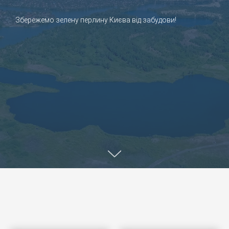
Збережемо зелену перлину Києва від забудови!