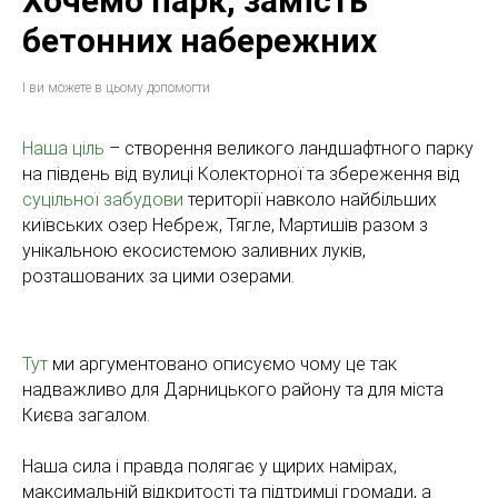
Хочемо парк, замість
бетонних набережних
І ви можете в цьому допомогти
Наша ціль
– створення великого ландшафтного парку
на південь від вулиці Колекторної та збереження від
суцільної забудови
території навколо найбільших
київських озер Небреж, Тягле, Мартишів разом з
унікальною екосистемою заливних луків,
розташованих за цими озерами.
Тут
ми аргументовано описуємо чому це так
надважливо для Дарницького району та для міста
Києва загалом.
Наша сила і правда полягає у щирих намірах,
максимальній відкритості та підтримці громади, а