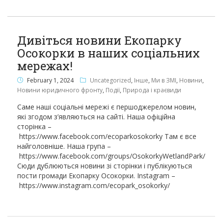
Дивіться новини Екопарку
Осокорки в наших соціальних
мережах!
February 1, 2024
Uncategorized
,
Інше
,
Ми в ЗМІ
,
Новини
,
Новини юридичного фронту
,
Події
,
Природа і краєвиди
Саме наші соціальні мережі є першоджерелом новин,
які згодом з’являються на сайті. Наша офіційна
сторінка –
https://www.facebook.com/ecoparkosokorky Там є все
найголовніше. Наша група –
https://www.facebook.com/groups/OsokorkyWetlandPark/
Сюди дублюються новини зі сторінки і публікуються
пости громади Екопарку Осокорки. Instagram –
https://www.instagram.com/ecopark_osokorky/